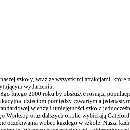
zej szkoły, wraz ze wszystkimi atrakcjami, które ma
cytującym wydarzeniu.
28go lutego 2000 roku by obsłużyć rosnącą populacj
 edukacyjną dzieciom pomiędzy czwartym a jedenasty
standardowej wiedzy i umiejętności szkoła jednocześ
łego Worksop oraz dalszych okolic wybierają Gateford
e oczekiwania wobec każdego w szkole. Nasza kadra 
ę zajmują. Wszyscy sa zaangażowani i ukierunkowani