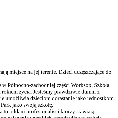
ją miejsce na jej terenie. Dzieci uczęszczające do
ę w Pȯlnocno-zachodniej części Worksop. Szkoła
m rokiem życia. Jesteśmy prawdziwie dumni z
nie umożliwia dzieciom dorastanie jako jednostkom.
 Park jako swoją szkołę.
to oddani profesjonalisci którzy stawiają
 na osiąganie wysokich standardów w trakcie