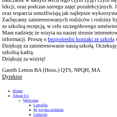
lekcji, oraz podczas szeregu zajęċ pozalekcyjnych
oraz wsparcia umożliwiają jak najlepsze wykorzysta
Zachęcamy zainteresowanych rodziców i rodziny by 
ze szkolną recepcją, w celu szczegółowego umówieni
Mam nadzieję że wizyta na naszej stronie internet
informacji. Proszę o
bezpo
ś
redni kontakt ze szko
łą
w
Dziękuję za zainteresowanie naszą szkołą. Oczekuję
szkolną kadrą.
Dziękuję za wizytę!
Gareth Letton BA (Hons.) QTS, NPQH, MA
Dyrektor
Home
About Us
Welcome
Latviešu
W języku polskim
Lietuvių