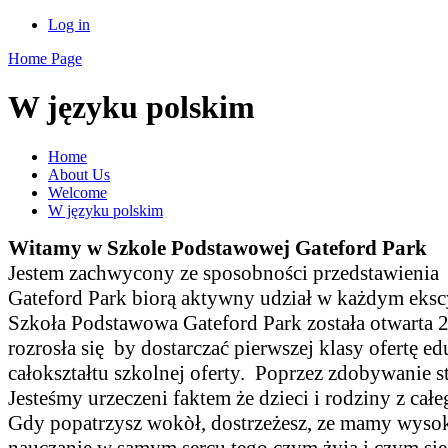
Log in
Home Page
W języku polskim
Home
About Us
Welcome
W języku polskim
Witamy w Szkole Podstawowej Gateford Park
Jestem zachwycony ze sposobności przedstawienia nas
Gateford Park biorą aktywny udział w każdym eks
Szkoła Podstawowa Gateford Park została otwarta 
rozrosła się by dostarczać pierwszej klasy ofertę
całokształtu szkolnej oferty. Poprzez zdobywanie 
Jesteśmy urzeczeni faktem że dzieci i rodziny z ca
Gdy popatrzysz wokòł, dostrzeżesz, ze mamy wysoki
nauczanie w samym sercu tego czym żyją i czym si