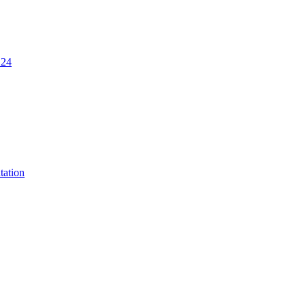
.24
tation