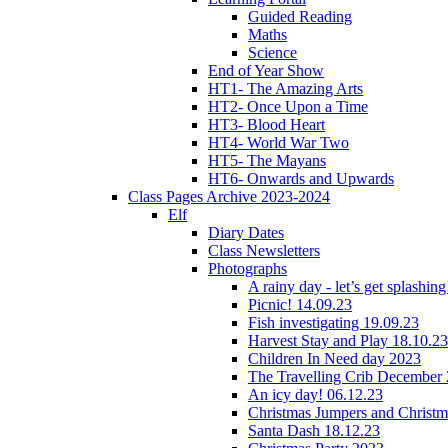
Guided Reading
Maths
Science
End of Year Show
HT1- The Amazing Arts
HT2- Once Upon a Time
HT3- Blood Heart
HT4- World War Two
HT5- The Mayans
HT6- Onwards and Upwards
Class Pages Archive 2023-2024
Elf
Diary Dates
Class Newsletters
Photographs
A rainy day - let’s get splashin
Picnic! 14.09.23
Fish investigating 19.09.23
Harvest Stay and Play 18.10.23
Children In Need day 2023
The Travelling Crib December
An icy day! 06.12.23
Christmas Jumpers and Christ
Santa Dash 18.12.23