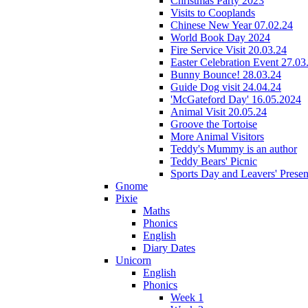
Christmas Party 2023
Visits to Cooplands
Chinese New Year 07.02.24
World Book Day 2024
Fire Service Visit 20.03.24
Easter Celebration Event 27.03
Bunny Bounce! 28.03.24
Guide Dog visit 24.04.24
'McGateford Day' 16.05.2024
Animal Visit 20.05.24
Groove the Tortoise
More Animal Visitors
Teddy's Mummy is an author
Teddy Bears' Picnic
Sports Day and Leavers' Presen
Gnome
Pixie
Maths
Phonics
English
Diary Dates
Unicorn
English
Phonics
Week 1