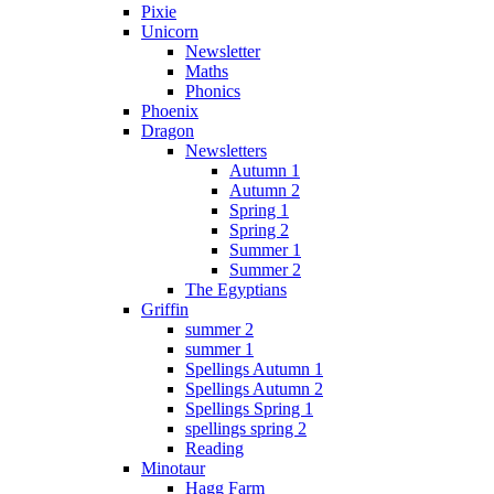
Pixie
Unicorn
Newsletter
Maths
Phonics
Phoenix
Dragon
Newsletters
Autumn 1
Autumn 2
Spring 1
Spring 2
Summer 1
Summer 2
The Egyptians
Griffin
summer 2
summer 1
Spellings Autumn 1
Spellings Autumn 2
Spellings Spring 1
spellings spring 2
Reading
Minotaur
Hagg Farm