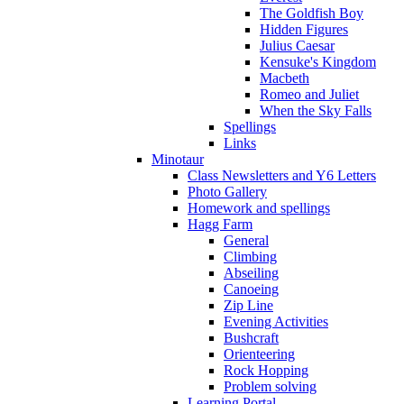
The Goldfish Boy
Hidden Figures
Julius Caesar
Kensuke's Kingdom
Macbeth
Romeo and Juliet
When the Sky Falls
Spellings
Links
Minotaur
Class Newsletters and Y6 Letters
Photo Gallery
Homework and spellings
Hagg Farm
General
Climbing
Abseiling
Canoeing
Zip Line
Evening Activities
Bushcraft
Orienteering
Rock Hopping
Problem solving
Learning Portal