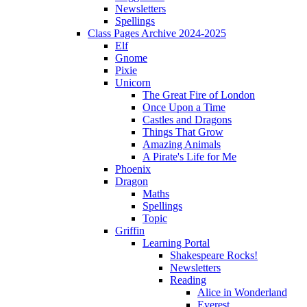
Newsletters
Spellings
Class Pages Archive 2024-2025
Elf
Gnome
Pixie
Unicorn
The Great Fire of London
Once Upon a Time
Castles and Dragons
Things That Grow
Amazing Animals
A Pirate's Life for Me
Phoenix
Dragon
Maths
Spellings
Topic
Griffin
Learning Portal
Shakespeare Rocks!
Newsletters
Reading
Alice in Wonderland
Everest