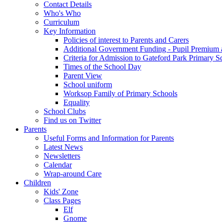
Contact Details
Who's Who
Curriculum
Key Information
Policies of interest to Parents and Carers
Additional Government Funding - Pupil Premium 
Criteria for Admission to Gateford Park Primary S
Times of the School Day
Parent View
School uniform
Worksop Family of Primary Schools
Equality
School Clubs
Find us on Twitter
Parents
Useful Forms and Information for Parents
Latest News
Newsletters
Calendar
Wrap-around Care
Children
Kids' Zone
Class Pages
Elf
Gnome